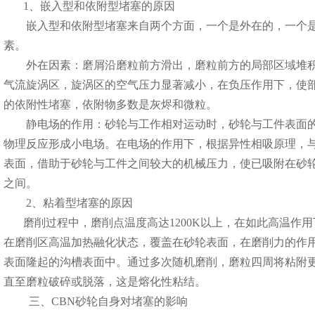
1、嵌入型和依附型堵塞的原因
嵌入型和依附型堵塞来自两个方面，一个是外在的，一个是
素。
外在因素：磨屑沿磨粒前方滑出，磨粒前方的局部区域堆积
气流旋涡区，旋涡区的空气压力显著减小，在负压作用下，使
的依附性堵塞，依附物多数是灰烬和微粒。
静电场的作用：砂轮与工作相对运动时，砂轮与工件表面的
物理反应形成小电场。在电场的作用下，根据异性相吸原理，
表面，借助于砂轮与工件之间较大的机械压力，使已吸附在砂
之间。
2、粘着型堵塞的原因
磨削过程中，磨削点温度高达1200K以上，在如此高温作
在磨削区高温加热融化状态，覆盖在砂轮表面，在磨削力的作
表面隆起的沟槽表面中。通过多次随机磨削，磨粒四周将粘附
直至磨粒破碎或脱落，这是熔化性粘结。
三、CBN砂轮自身对堵塞的影响