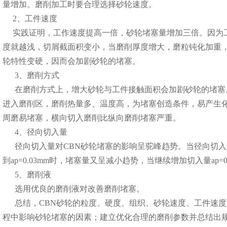
量增加。磨削加工时要合理选择砂轮速度。
2、工件速度
实践证明，工作速度提高一倍，砂轮堵塞量增加三倍。因为
度就越浅，切屑截面积变小，当磨削厚度增大，磨粒钝化加重
轮特性变硬，因而会加剧砂轮的堵塞。
3、磨削方式
在磨削方式上，增大砂轮与工件接触面积会加剧砂轮的堵塞
进入磨削区，磨削热量多、温度高，为堵塞创造条件，易产生
周磨易堵塞，横向切入磨削比纵向磨削堵塞严重。
4、径向切入量
径向切入量对CBN砂轮堵塞的影响呈驼峰趋势。当径向切入量a
到ap=0.03mm时，堵塞量又呈减小趋势，当继续增加切入量ap=
5、磨削液
选用优良的磨削液对改善磨削堵塞。
总结，CBN砂轮的粒度、硬度、组织、砂轮速度、工件速度
程中影响砂轮堵塞的因素；建立优化合理的磨削参数并总结出