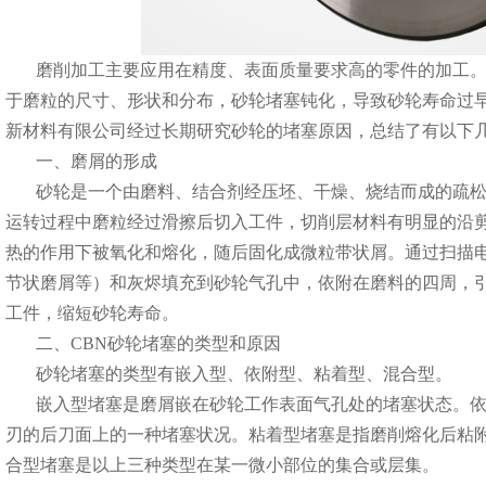
磨削加工主要应用在精度、表面质量要求高的零件的加工。
于磨粒的尺寸、形状和分布，砂轮堵塞钝化，导致砂轮寿命过
新材料有限公司经过长期研究砂轮的堵塞原因，总结了有以下
一、磨屑的形成
砂轮是一个由磨料、结合剂经压坯、干燥、烧结而成的疏松
运转过程中磨粒经过滑擦后切入工件，切削层材料有明显的沿
热的作用下被氧化和熔化，随后固化成微粒带状屑。通过扫描
节状磨屑等）和灰烬填充到砂轮气孔中，依附在磨料的四周，
工件，缩短砂轮寿命。
二、CBN砂轮堵塞的类型和原因
砂轮堵塞的类型有嵌入型、依附型、粘着型、混合型。
嵌入型堵塞是磨屑嵌在砂轮工作表面气孔处的堵塞状态。依
刃的后刀面上的一种堵塞状况。粘着型堵塞是指磨削熔化后粘
合型堵塞是以上三种类型在某一微小部位的集合或层集。