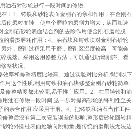
单独用油石对砂轮进行一段时间的修锐。
在：1、铸铁和砂轮表面金刚石的亲和作用，在金刚石
除后使磨粒变钝，使单个磨粒的磨削力增大，从而加速
对金刚石砂轮表面结合剂的去除作用使金刚石磨粒脱
粒的滑擦磨耗作用；4、油石块和铸铁块对金刚石砂轮
。另外，磨削过程采用干磨，磨削区温度较高，可能会
破碎脱落。采用这用修整方法，可以通过听磨削声、看
的修整状况。
整效率和修整精度比较高。通过实验对比分析,得到以下
合作用这个性质,利用铸铁和油石块修整金刚石砂轮简单
率及修整精度都比较高,易于推广应用。2、在用铸铁和油
独用油石修锐一段时间,这一步对提高砂轮的锋利性至关
子的亲合作用,应采用干磨。4、把铸铁和油石当作工件
轮修整后没有第二次安装误差的影响,整形后砂轮回转精
于砂轮外圆柱表面处轴向跳动量,是传统的磨削法无法达