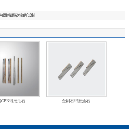
内圆精磨砂轮的试制
精CBN珩磨油石
金刚石珩磨油石