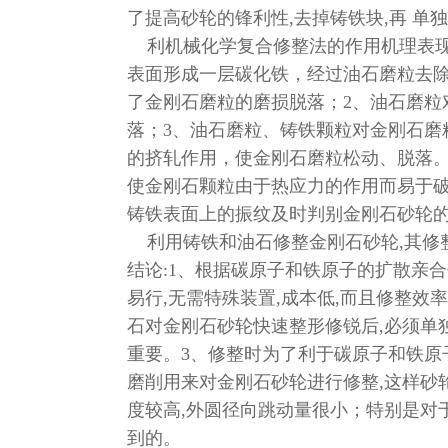
了提高砂轮的锋利性,去掉铸铁块,再 
利机械化学复合修整法的作用机理表现
表面形成一层碳化铁，经过油石磨粒去
了金刚石磨粒的磨损脱落；2、油石磨粒
落；3、油石磨粒、铸铁颗粒对金刚石磨
的挤轧作用，使金刚石磨粒松动、脱落
使金刚石颗粒由于热应力的作用而易于
铸铁表面上的振纹及时判别金刚石砂轮
利用铸铁和油石修整金刚石砂轮,其修
结论:1、根据碳原子和铁原子的扩散亲
易行,无需特殊装置,成本低,而且修整效
石对金刚石砂轮快速整形修锐后,必须单
重要。3、修整时为了利于碳原子和铁原
磨削用来对金刚石砂轮进行修整,这样砂
度较高,外圆径向跳动量很小；特别是对
到的。