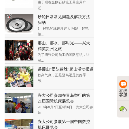
由于现在金刚石砂轮工具应用广
泛，...
砂轮日常常见问题及解决方法
归纳
1、砂轮的线速度过大 问题：砂轮
轴...
那山、那水、那时光——兴大
精英贵州之旅
为了增强公司员工的团队意识，让
员...
岳麓山“团队致胜”爬山活动报道
秋高气爽，正是登高远足的好季
节。...
在线
客服
兴大公司参加在青岛举行的第
21届国际机床展览会
2018年8月2日至8月6日，兴大公司参
加...
兴大公司参展第十届中国数控
机床展览会