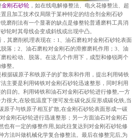
整
金刚石砂轮
，如在线电解修整法、电火花修整法、超
装置且加工技术仅局限于某种特定的结合剂金刚石砂
传统磨削法有一个显著的缺点是修整轮普通磨料工具消
行砂轮时其母线会变成斜线或出现中凸。
看，其磨削机理表现在：1、油石磨粒对金刚石砂轮表面
脱落；2、油石磨粒对金刚石的滑擦磨耗作用；3、油
石磨粒松动、脱落。在这几个作用下，成型和修锐两个
的修整。
是根据碳原子和铁原子的扩散亲和作用，提出利用铸铁
方法主要是利用铸铁对金刚石砂轮迅速整形，同时利用
的目的。利用铸铁和油石对金刚石砂轮进行修整,一方
力很大,在较低温度下便可发生碳化反应形成碳化铁,当
,碳原子与铁原子相互扩散,在金刚石砂轮表面形成一碳
层,对金刚石砂轮进行迅速整形；另一方面油石对金刚石
依然也有一定的修整作用,如此往复达到对金刚石砂轮修
这种方法叫做机械化学复合修整法。最后在修整完后,为